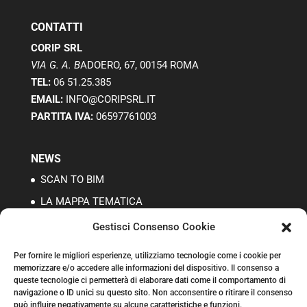
CONTATTI
CORIP SRL
VIA G. A. B
ADOERO, 67, 00154 ROMA
TEL:
06 51.25.385
EMAIL:
INFO@CORIPSRL.IT
PARTITA IVA:
06597761003
NEWS
SCAN TO BIM
LA MAPPA TEMATICA
I RILIEVI TOPOGRAFICI
Gestisci Consenso Cookie
Per fornire le migliori esperienze, utilizziamo tecnologie come i cookie per
memorizzare e/o accedere alle informazioni del dispositivo. Il consenso a
CONTRIBUTI PUBBLICI
queste tecnologie ci permetterà di elaborare dati come il comportamento di
CCIA N. 979224
navigazione o ID unici su questo sito. Non acconsentire o ritirare il consenso
può influire negativamente su alcune caratteristiche e funzioni.