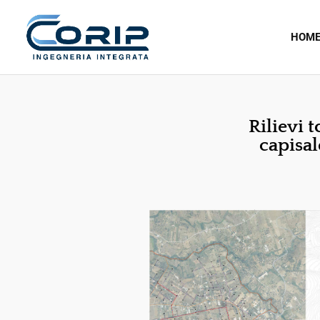
HOM
Rilievi t
capisal