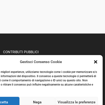
CONTRIBUTI PUBBLICI
CCIA N. 979224
Gestisci Consenso Cookie
CAP. SC. €100,000€
PRIVACY POLICY
le migliori esperienze, utilizziamo tecnologie come i cookie per memorizzare e/o
 informazioni del dispositivo. Il consenso a queste tecnologie ci permetterà di
ti come il comportamento di navigazione o ID unici su questo sito. Non
o ritirare il consenso può influire negativamente su alcune caratteristiche e
cetta
Nega
Visualizza le preferenze