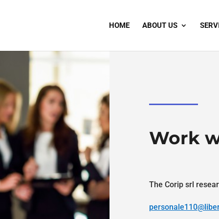
HOME
ABOUT US
SERV
Work w
The Corip srl resear
personale110@liber