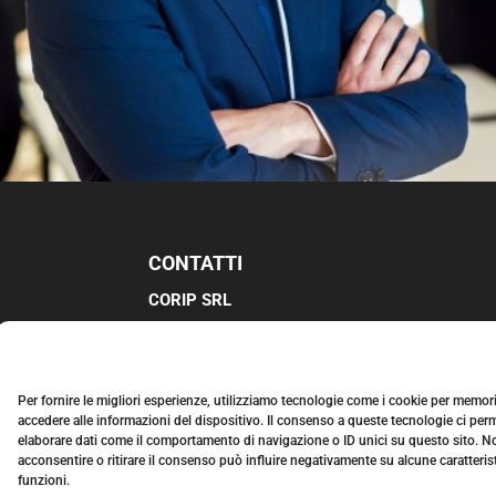
CONTATTI
CORIP SRL
VIA G. A. B
ADOERO, 67, 00154 ROMA
TEL:
06 51.25.385
EMAIL:
INFO@CORIPSRL.IT
Per fornire le migliori esperienze, utilizziamo tecnologie come i cookie per memor
accedere alle informazioni del dispositivo. Il consenso a queste tecnologie ci perm
PARTITA IVA:
06597761003
elaborare dati come il comportamento di navigazione o ID unici su questo sito. N
acconsentire o ritirare il consenso può influire negativamente su alcune caratteris
funzioni.