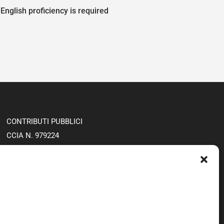
 English proficiency is required
CONTRIBUTI PUBBLICI
CCIA N. 979224
CAP. SC. €100,000€
PRIVACY POLICY