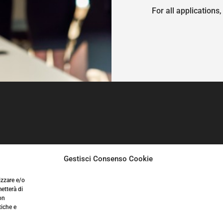
For all applications,
Gestisci Consenso Cookie
izzare e/o
etterà di
on
tiche e