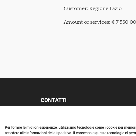
Customer: Regione Lazio
Amount of services: € 7,560.0
CONTATTI
CORIP SRL
VIA G. A. B
ADOERO, 67, 00154 ROMA
TEL:
06 51.25.385
Per fornire le migliori esperienze, utilizziamo tecnologie come i cookie per memor
accedere alle informazioni del dispositivo. Il consenso a queste tecnologie ci perm
EMAIL:
INFO@CORIPSRL.IT