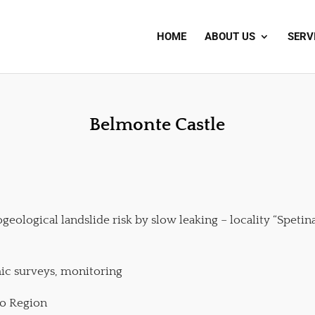
HOME
ABOUT US
SERV
Belmonte Castle
geological landslide risk by slow leaking – locality “Speti
hic surveys, monitoring
io Region