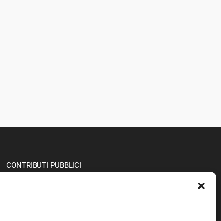
CONTRIBUTI PUBBLICI
CCIA N. 979224
CAP. SC. €100,000€
PRIVACY POLICY